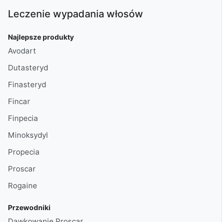
Leczenie wypadania włosów
Najlepsze produkty
Avodart
Dutasteryd
Finasteryd
Fincar
Finpecia
Minoksydyl
Propecia
Proscar
Rogaine
Przewodniki
Dawkowanie Proscar