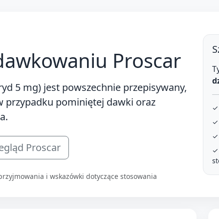
S
dawkowaniu Proscar
T
d
eryd 5 mg)
jest powszechnie przepisywany,
w przypadku pominiętej dawki oraz
✓
a.
✓
✓
egląd Proscar
✓
s
przyjmowania i wskazówki dotyczące stosowania