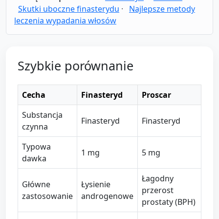
Skutki uboczne finasterydu
·
Najlepsze metody
leczenia wypadania włosów
Szybkie porównanie
Cecha
Finasteryd
Proscar
Substancja
Finasteryd
Finasteryd
czynna
Typowa
1 mg
5 mg
dawka
Łagodny
Główne
Łysienie
przerost
zastosowanie
androgenowe
prostaty (BPH)