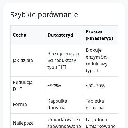
Szybkie porównanie
Proscar
Cecha
Dutasteryd
(Finasteryd)
Blokuje
Blokuje enzym
enzym 5α-
Jak działa
5α-reduktazy
reduktazy
typu I i II
typu II
Redukcja
~90%+
~60–70%
DHT
Kapsułka
Tabletka
Forma
doustna
doustna
Umiarkowane i
Łagodne i
Najlepsze
zaawansowane
umiarkowane