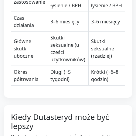
zastosowanie
łysienie / BPH
łysienie / BPH
Czas
3–6 miesięcy
3–6 miesięcy
działania
Skutki
Główne
Skutki
seksualne (u
skutki
seksualne
części
uboczne
(rzadziej)
użytkowników)
Okres
Długi (~5
Krótki (~6–8
półtrwania
tygodni)
godzin)
Kiedy Dutasteryd może być
lepszy