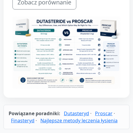
Zobacz porównanie
Powiązane poradniki:
Dutasteryd
·
Proscar
·
Finasteryd
·
Najlepsze metody leczenia łysienia