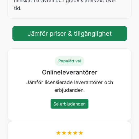
minskat håravfall och gradvis återväxt över
tid.
Jämför priser & tillgänglighet
Populärt val
Onlineleverantörer
Jämför licensierade leverantörer och
erbjudanden.
Se erbjudanden
★★★★★