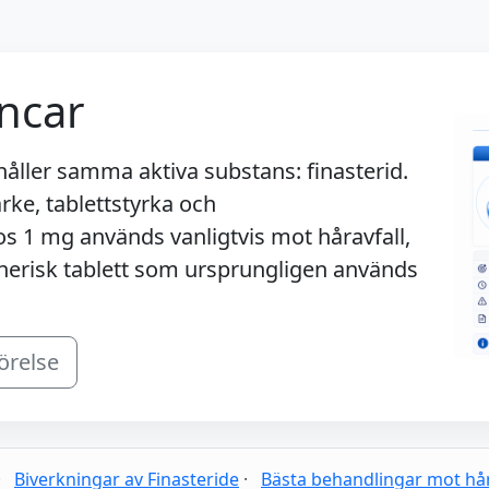
incar
håller samma aktiva substans: finasterid.
rke, tablettstyrka och
 1 mg används vanligtvis mot håravfall,
nerisk tablett som ursprungligen används
örelse
·
Biverkningar av Finasteride
·
Bästa behandlingar mot hår