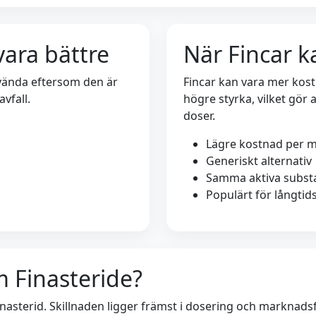
vara bättre
När Fincar k
nvända eftersom den är
Fincar kan vara mer kostn
vfall.
högre styrka, vilket gör a
doser.
Lägre kostnad per 
Generiskt alternativ
Samma aktiva subst
Populärt för långti
 Finasteride?
finasterid. Skillnaden ligger främst i dosering och markna