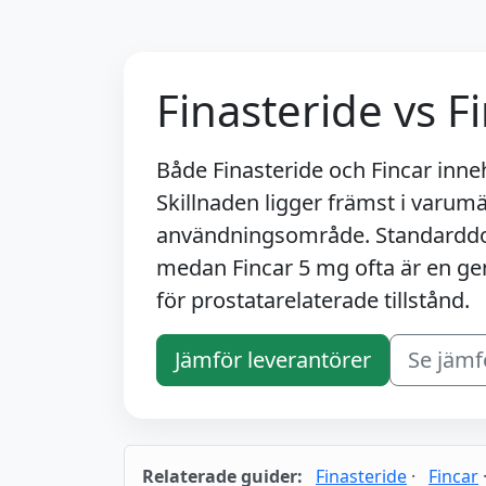
Finasteride vs F
Både Finasteride och Fincar inne
Skillnaden ligger främst i varumä
användningsområde. Standarddos
medan Fincar 5 mg ofta är en ge
för prostatarelaterade tillstånd.
Jämför leverantörer
Se jämf
Relaterade guider:
Finasteride
·
Fincar