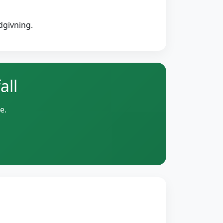
dgivning.
all
e.