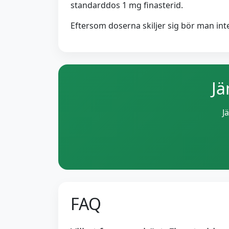
standarddos 1 mg finasterid.
Eftersom doserna skiljer sig bör man inte
Jä
J
FAQ