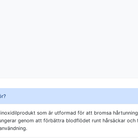
ör?
minoxidilprodukt som är utformad för att bromsa hårtunnin
ungerar genom att förbättra blodflödet runt hårsäckar och fö
 användning.