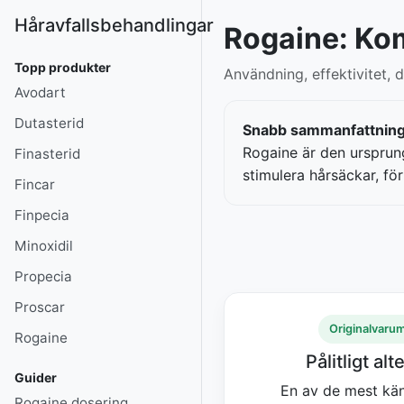
Håravfallsbehandlingar
Rogaine: Kom
Topp produkter
Användning, effektivitet, 
Avodart
Dutasterid
Snabb sammanfattning
Rogaine är den urspru
Finasterid
stimulera hårsäckar, för
Fincar
Finpecia
Minoxidil
Propecia
Proscar
Originalvaru
Rogaine
Pålitligt alt
Guider
En av de mest kä
Rogaine dosering