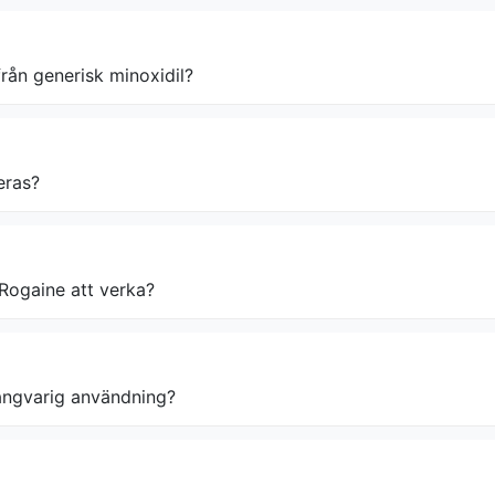
från generisk minoxidil?
eras?
 Rogaine att verka?
långvarig användning?