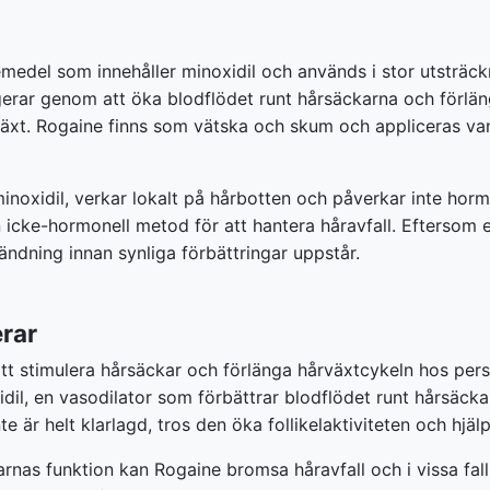
emedel som innehåller minoxidil och används i stor utsträck
erar genom att öka blodflödet runt hårsäckarna och förlänga 
äxt. Rogaine finns som vätska och skum och appliceras vanl
inoxidil, verkar lokalt på hårbotten och påverkar inte hormon
icke-hormonell metod för att hantera håravfall. Eftersom ef
dning innan synliga förbättringar uppstår.
rar
t stimulera hårsäckar och förlänga hårväxtcykeln hos per
idil, en vasodilator som förbättrar blodflödet runt hårsäck
är helt klarlagd, tros den öka follikelaktiviteten och hjälpa h
nas funktion kan Rogaine bromsa håravfall och i vissa fall 