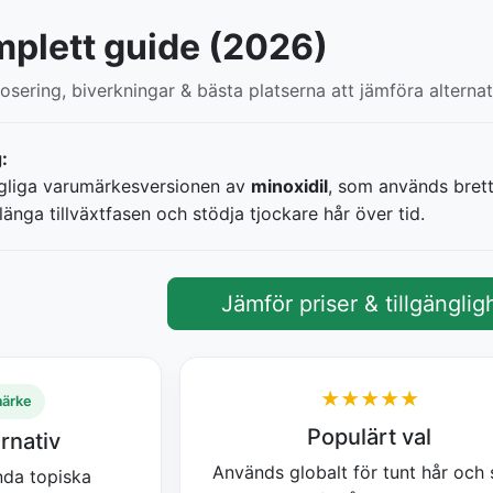
plett guide (2026)
dosering, biverkningar & bästa platserna att jämföra alternat
:
ngliga varumärkesversionen av
minoxidil
, som används brett 
länga tillväxtfasen och stödja tjockare hår över tid.
Jämför priser & tillgänglig
★★★★★
märke
Populärt val
ernativ
Används globalt för tunt hår och
nda topiska