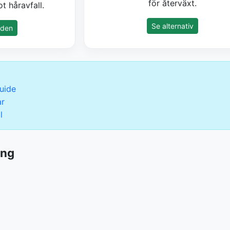
för återväxt.
t håravfall.
Se alternativ
nden
uide
ar
l
ing