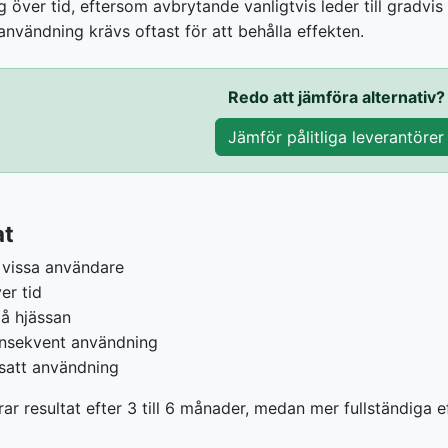
över tid, eftersom avbrytande vanligtvis leder till gradvis 
 användning krävs oftast för att behålla effekten.
Redo att jämföra alternativ?
Jämför pålitliga leverantörer
at
 vissa användare
er tid
på hjässan
onsekvent användning
tsatt användning
 resultat efter 3 till 6 månader, medan mer fullständiga eff