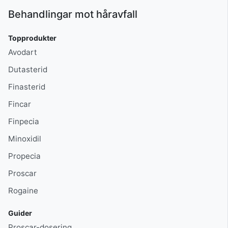
Behandlingar mot håravfall
Topprodukter
Avodart
Dutasterid
Finasterid
Fincar
Finpecia
Minoxidil
Propecia
Proscar
Rogaine
Guider
Proscar-dosering