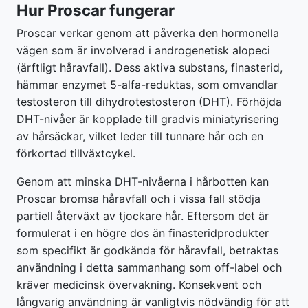
Hur Proscar fungerar
Proscar verkar genom att påverka den hormonella
vägen som är involverad i androgenetisk alopeci
(ärftligt håravfall). Dess aktiva substans, finasterid,
hämmar enzymet 5-alfa-reduktas, som omvandlar
testosteron till dihydrotestosteron (DHT). Förhöjda
DHT-nivåer är kopplade till gradvis miniatyrisering
av hårsäckar, vilket leder till tunnare hår och en
förkortad tillväxtcykel.
Genom att minska DHT-nivåerna i hårbotten kan
Proscar bromsa håravfall och i vissa fall stödja
partiell återväxt av tjockare hår. Eftersom det är
formulerat i en högre dos än finasteridprodukter
som specifikt är godkända för håravfall, betraktas
användning i detta sammanhang som off-label och
kräver medicinsk övervakning. Konsekvent och
långvarig användning är vanligtvis nödvändig för att