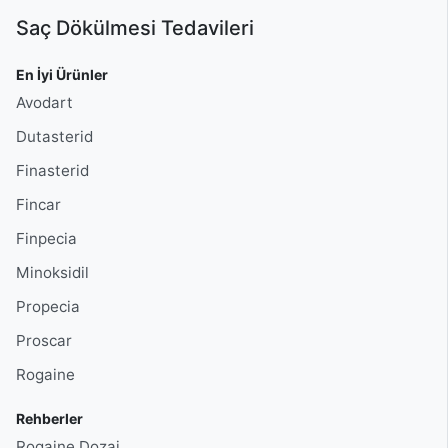
Saç Dökülmesi Tedavileri
En İyi Ürünler
Avodart
Dutasterid
Finasterid
Fincar
Finpecia
Minoksidil
Propecia
Proscar
Rogaine
Rehberler
Rogaine Dozaj