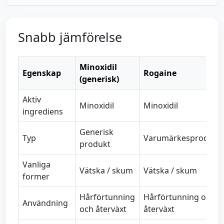
Snabb jämförelse
Minoxidil
Egenskap
Rogaine
(generisk)
Aktiv
Minoxidil
Minoxidil
ingrediens
Generisk
Typ
Varumärkesprodukt
produkt
Vanliga
Vätska / skum
Vätska / skum
former
Hårförtunning
Hårförtunning och
Användning
och återväxt
återväxt