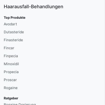
Haarausfall-Behandlungen
Top Produkte
Avodart
Dutasteride
Finasteride
Fincar
Finpecia
Minoxidil
Propecia
Proscar
Rogaine
Ratgeber
Rogaine Dosierung