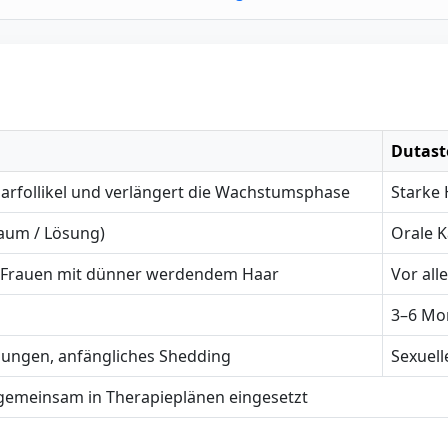
Dutast
aarfollikel und verlängert die Wachstumsphase
Starke
aum / Lösung)
Orale K
Frauen mit dünner werdendem Haar
Vor all
3–6 Mo
zungen, anfängliches Shedding
Sexuel
gemeinsam in Therapieplänen eingesetzt