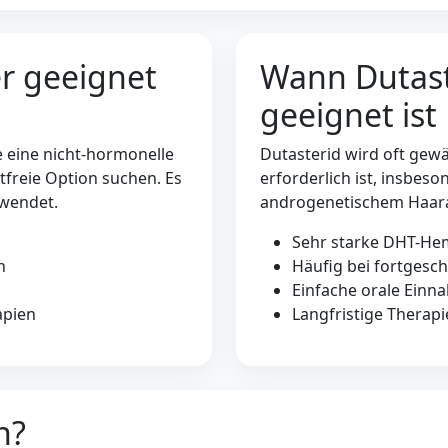
r geeignet
Wann Dutast
geeignet ist
e eine nicht-hormonelle
Dutasterid wird oft gew
freie Option suchen. Es
erforderlich ist, insbes
rwendet.
androgenetischem Haara
Sehr starke DHT-H
h
Häufig bei fortgesc
Einfache orale Einn
apien
Langfristige Therapi
h?