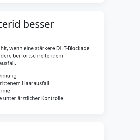
erid besser
ählt, wenn eine stärkere DHT-Blockade
ondere bei fortschreitendem
usfall.
emmung
hrittenem Haarausfall
ahme
e unter ärztlicher Kontrolle