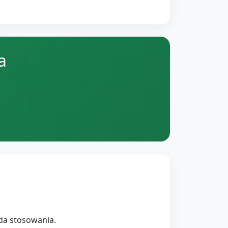
a
da stosowania.