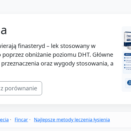
ia
wierają finasteryd – lek stosowany w
o poprzez obniżanie poziomu DHT. Główne
, przeznaczenia oraz wygody stosowania, a
z porównanie
ecia
·
Fincar
·
Najlepsze metody leczenia łysienia