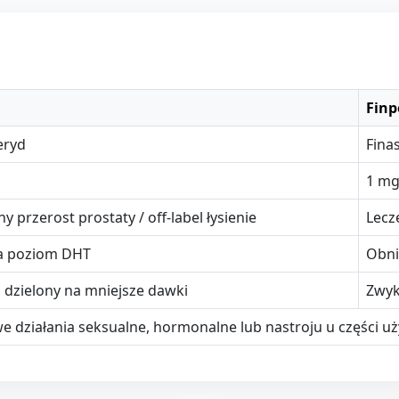
Finp
eryd
Fina
1 m
y przerost prostaty / off-label łysienie
Lecz
a poziom DHT
Obni
 dzielony na mniejsze dawki
Zwyk
e działania seksualne, hormonalne lub nastroju u części 