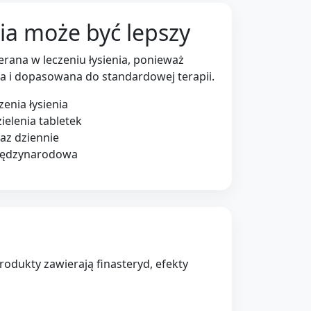
ia może być lepszy
ierana w leczeniu łysienia, ponieważ
 i dopasowana do standardowej terapii.
enia łysienia
ielenia tabletek
az dziennie
iędzynarodowa
odukty zawierają finasteryd, efekty