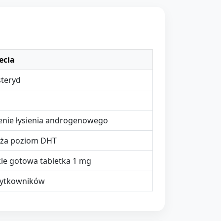
ecia
steryd
g
enie łysienia androgenowego
ża poziom DHT
le gotowa tabletka 1 mg
użytkowników