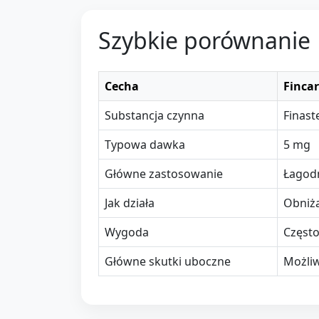
Szybkie porównanie
Cecha
Fincar
Substancja czynna
Finast
Typowa dawka
5 mg
Główne zastosowanie
Łagodn
Jak działa
Obniż
Wygoda
Często
Główne skutki uboczne
Możliw