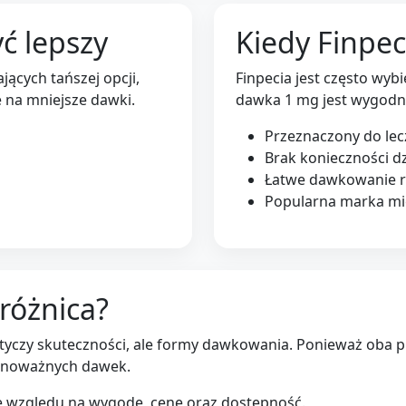
ć lepszy
Kiedy Finpec
ących tańszej opcji,
Finpecia jest często wyb
e na mniejsze dawki.
dawka 1 mg jest wygodna
Przeznaczony do lecz
Brak konieczności dz
Łatwe dawkowanie r
Popularna marka m
 różnica?
yczy skuteczności, ale formy dawkowania. Ponieważ oba pr
wnoważnych dawek.
e względu na wygodę, cenę oraz dostępność.