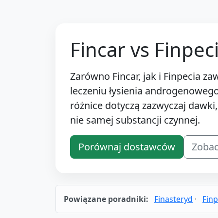
Fincar vs Finpec
Zarówno Fincar, jak i Finpecia za
leczeniu łysienia androgenoweg
różnice dotyczą zazwyczaj dawki
nie samej substancji czynnej.
Porównaj dostawców
Zobac
Powiązane poradniki:
Finasteryd
·
Finp