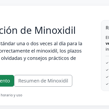
ción de Minoxidil
R
E
stándar una o dos veces al día
para la
v
i
orrectamente el minoxidil, los plazos
 olvidadas y consejos prácticos de
✓
✓
✓
iento
Resumen de Minoxidil
✓
 horario y uso