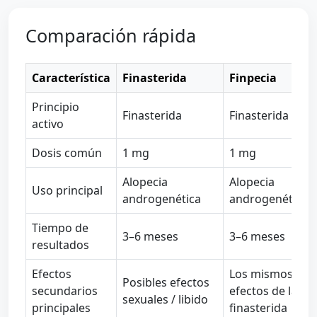
Comparación rápida
Característica
Finasterida
Finpecia
Principio
Finasterida
Finasterida
activo
Dosis común
1 mg
1 mg
Alopecia
Alopecia
Uso principal
androgenética
androgenética
Tiempo de
3–6 meses
3–6 meses
resultados
Efectos
Los mismos
Posibles efectos
secundarios
efectos de la
sexuales / libido
principales
finasterida