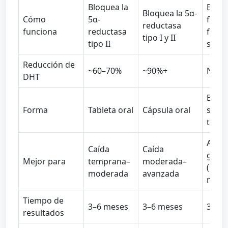
Bloquea la
Estim
Bloquea la 5α-
Cómo
5α-
folícu
reductasa
funciona
reductasa
flujo
tipo I y II
tipo II
sang
Reducción de
~60–70%
~90%+
Ning
DHT
Espu
Forma
Tableta oral
Cápsula oral
soluc
tópic
Afin
Caída
Caída
gener
Mejor para
temprana–
moderada–
(hom
moderada
avanzada
mujer
Tiempo de
3–6 meses
3–6 meses
3–6 
resultados