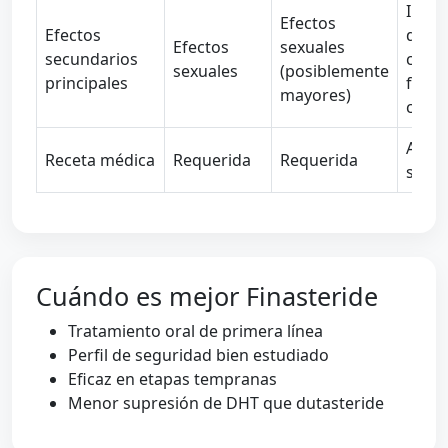
Irrita
Efectos
Efectos
del c
Efectos
sexuales
secundarios
cabel
sexuales
(posiblemente
principales
fase 
mayores)
caída
A me
Receta médica
Requerida
Requerida
sin r
Cuándo es mejor Finasteride
Tratamiento oral de primera línea
Perfil de seguridad bien estudiado
Eficaz en etapas tempranas
Menor supresión de DHT que dutasteride