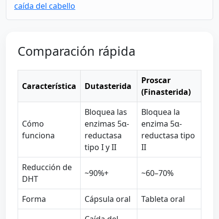
caída del cabello
Comparación rápida
Proscar
Característica
Dutasterida
(Finasterida)
Bloquea las
Bloquea la
Cómo
enzimas 5α-
enzima 5α-
funciona
reductasa
reductasa tipo
tipo I y II
II
Reducción de
~90%+
~60–70%
DHT
Forma
Cápsula oral
Tableta oral
Caída del