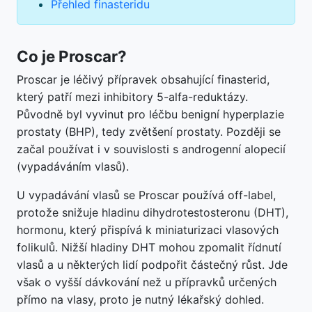
Přehled finasteridu
Co je Proscar?
Proscar je léčivý přípravek obsahující finasterid,
který patří mezi inhibitory 5-alfa-reduktázy.
Původně byl vyvinut pro léčbu benigní hyperplazie
prostaty (BHP), tedy zvětšení prostaty. Později se
začal používat i v souvislosti s androgenní alopecií
(vypadáváním vlasů).
U vypadávání vlasů se Proscar používá off-label,
protože snižuje hladinu dihydrotestosteronu (DHT),
hormonu, který přispívá k miniaturizaci vlasových
folikulů. Nižší hladiny DHT mohou zpomalit řídnutí
vlasů a u některých lidí podpořit částečný růst. Jde
však o vyšší dávkování než u přípravků určených
přímo na vlasy, proto je nutný lékařský dohled.