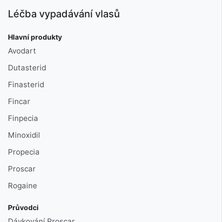
Léčba vypadávání vlasů
Hlavní produkty
Avodart
Dutasterid
Finasterid
Fincar
Finpecia
Minoxidil
Propecia
Proscar
Rogaine
Průvodci
Dávkování Proscar