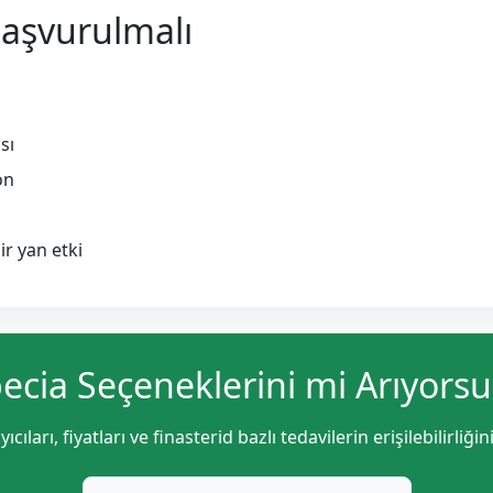
aşvurulmalı
sı
on
ir yan etki
ecia Seçeneklerini mi Arıyors
ıcıları, fiyatları ve finasterid bazlı tedavilerin erişilebilirliğin