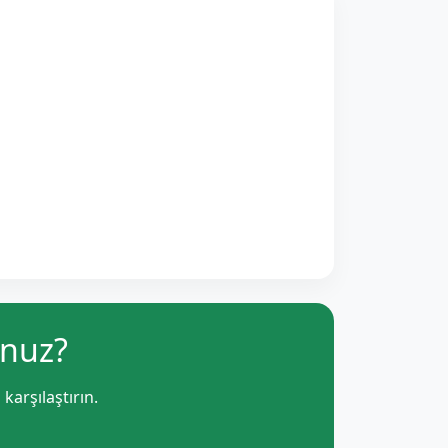
unuz?
i karşılaştırın.