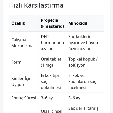
Hızlı Karşılaştırma
Propecia
Özellik
Minoxidil
(Finasterid)
DHT
Saç köklerini
Çalışma
hormonunu
uyarır ve büyüme
Mekanizması
azaltır
fazını uzatır
Oral tablet
Topikal köpük /
Form
(1 mg)
solüsyon
Erkek tipi
Erkek ve
Kimler İçin
saç
kadınlarda saç
Uygun
dökülmesi
incelmesi
Sonuç Süresi
3–6 ay
3–6 ay
Saç derisi tahrişi,
Olası cinsel