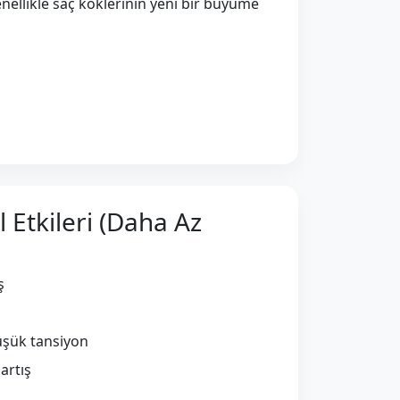
enellikle saç köklerinin yeni bir büyüme
l Etkileri (Daha Az
ş
üşük tansiyon
artış