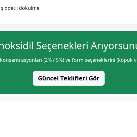
a şiddetli dökülme
noksidil Seçenekleri Arıyorsun
 konsantrasyonları (2% / 5%) ve form seçeneklerini (köpük veya
Güncel Teklifleri Gör