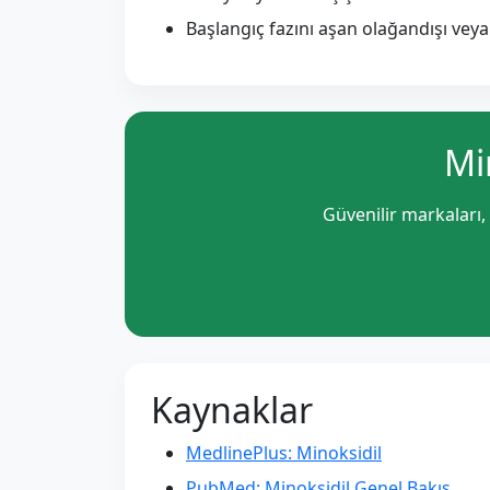
Başlangıç fazını aşan olağandışı vey
Mi
Güvenilir markaları,
Kaynaklar
MedlinePlus: Minoksidil
PubMed: Minoksidil Genel Bakış