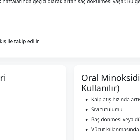
lk haftalarında geçici olarak artan saç dökülmesi yaşar. Bu g
ş ile takip edilir
ri
Oral Minoksidi
Kullanılır)
Kalp atış hızında artı
Sıvı tutulumu
Baş dönmesi veya d
Vücut kıllanmasında 