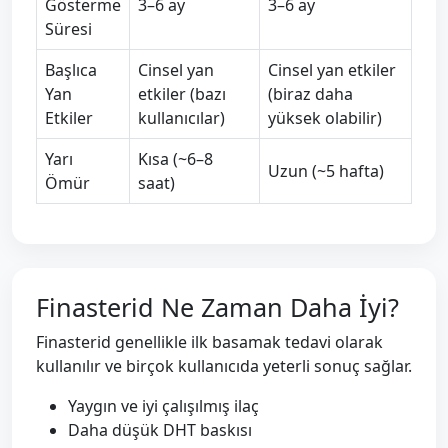
Gösterme
3–6 ay
3–6 ay
Süresi
Başlıca
Cinsel yan
Cinsel yan etkiler
Yan
etkiler (bazı
(biraz daha
Etkiler
kullanıcılar)
yüksek olabilir)
Yarı
Kısa (~6–8
Uzun (~5 hafta)
Ömür
saat)
Finasterid Ne Zaman Daha İyi?
Finasterid genellikle ilk basamak tedavi olarak
kullanılır ve birçok kullanıcıda yeterli sonuç sağlar.
Yaygın ve iyi çalışılmış ilaç
Daha düşük DHT baskısı