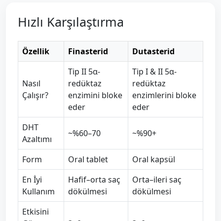
Hızlı Karşılaştırma
Özellik
Finasterid
Dutasterid
Tip II 5α-
Tip I & II 5α-
Nasıl
redüktaz
redüktaz
Çalışır?
enzimini bloke
enzimlerini bloke
eder
eder
DHT
~%60–70
~%90+
Azaltımı
Form
Oral tablet
Oral kapsül
En İyi
Hafif–orta saç
Orta–ileri saç
Kullanım
dökülmesi
dökülmesi
Etkisini