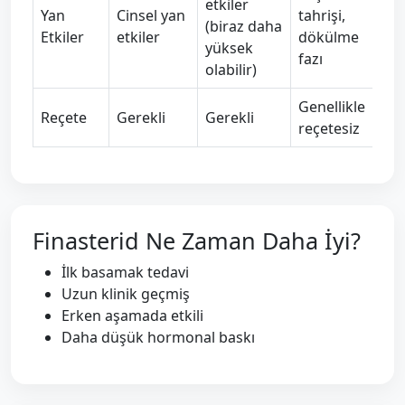
etkiler
Yan
Cinsel yan
tahrişi,
(biraz daha
Etkiler
etkiler
dökülme
yüksek
fazı
olabilir)
Genellikle
Reçete
Gerekli
Gerekli
reçetesiz
Finasterid Ne Zaman Daha İyi?
İlk basamak tedavi
Uzun klinik geçmiş
Erken aşamada etkili
Daha düşük hormonal baskı