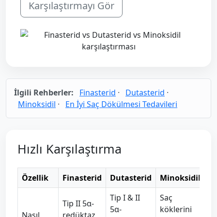
Karşılaştırmayı Gör
İlgili Rehberler:
Finasterid
·
Dutasterid
·
Minoksidil
·
En İyi Saç Dökülmesi Tedavileri
Hızlı Karşılaştırma
Özellik
Finasterid
Dutasterid
Minoksidil
Tip I & II
Saç
Tip II 5α-
5α-
köklerini
Nasıl
redüktaz