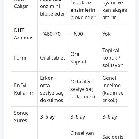
redüktaz
uyarır ve
Çalışır
enzimini
enzimlerini
kan akışını
bloke eder
bloke eder
artırır
DHT
~%60–70
~%90+
Yok
Azalması
Topikal
Oral
Form
Oral tablet
köpük /
kapsül
solüsyon
Erken–
Genel
Orta–ileri
En İyi
orta
incelme
seviye saç
Kullanım
seviye saç
(kadın ve
dökülmesi
dökülmesi
erkek)
Sonuç
3–6 ay
3–6 ay
3–6 ay
Süresi
Cinsel yan
Saç derisi