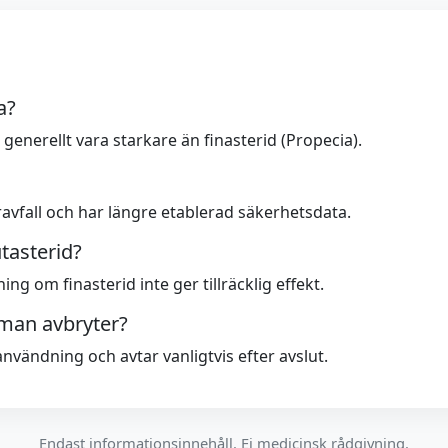
a?
enerellt vara starkare än finasterid (Propecia).
ravfall och har längre etablerad säkerhetsdata.
tasterid?
g om finasterid inte ger tillräcklig effekt.
man avbryter?
användning och avtar vanligtvis efter avslut.
Endast informationsinnehåll. Ej medicinsk rådgivning.