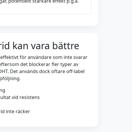
r, potentiellt starkare effekt p.g.a.
id kan vara bättre
effektivt för användare som inte svarar
, eftersom det blockerar fler typer av
T. Det används dock oftare off-label
följning.
ing
sultat vid resistens
id inte räcker