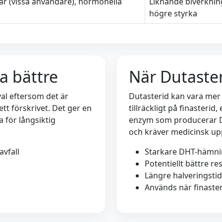
ar (vissa användare), hormonella
Liknande biverkninga
högre styrka
a bättre
När Dutaster
al eftersom det är
Dutasterid kan vara mer 
ett förskrivet. Det ger en
tillräckligt på finasterid
 för långsiktig
enzym som producerar DH
och kräver medicinsk upp
vfall
Starkare DHT-hämn
Potentiellt bättre re
Längre halveringstid
Används när finaster