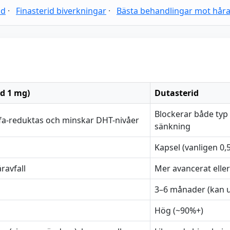
id
·
Finasterid biverkningar
·
Bästa behandlingar mot håra
id 1 mg)
Dutasterid
Blockerar både typ 
alfa-reduktas och minskar DHT-nivåer
sänkning
Kapsel (vanligen 0,
åravfall
Mer avancerat eller
3–6 månader (kan u
Hög (~90%+)