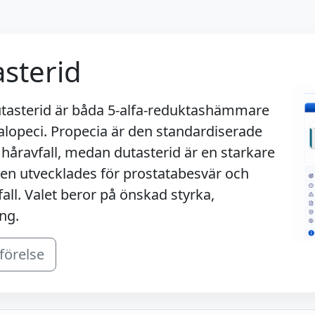
asterid
dutasterid är båda 5-alfa-reduktashämmare
lopeci. Propecia är den standardiserade
åravfall, medan dutasterid är en starkare
en utvecklades för prostatabesvär och
all. Valet beror på önskad styrka,
ng.
förelse