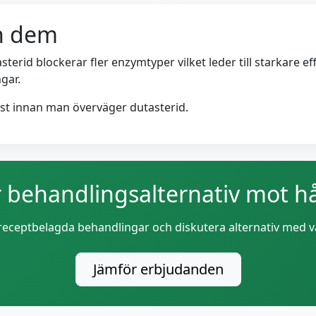
an dem
id blockerar fler enzymtyper vilket leder till starkare eff
gar.
örst innan man överväger dutasterid.
 behandlingsalternativ mot hå
receptbelagda behandlingar och diskutera alternativ med v
Jämför erbjudanden