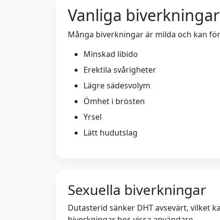
Vanliga biverkningar
Många biverkningar är milda och kan förb
Minskad libido
Erektila svårigheter
Lägre sädesvolym
Ömhet i brösten
Yrsel
Lätt hudutslag
Sexuella biverkningar
Dutasterid sänker DHT avsevärt, vilket kan
biverkningar hos vissa användare.