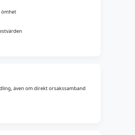
r ömhet
testvärden
ndling, även om direkt orsakssamband