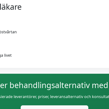
läkare
röstvårtan
a livet
ter behandlingsalternativ med
sierade leverantörer, priser, leveransalternativ och konsultat