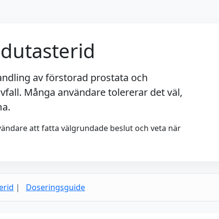
 dutasterid
ndling av förstorad prostata och
vfall. Många användare tolererar det väl,
ma.
nvändare att fatta välgrundade beslut och veta när
erid
|
Doseringsguide