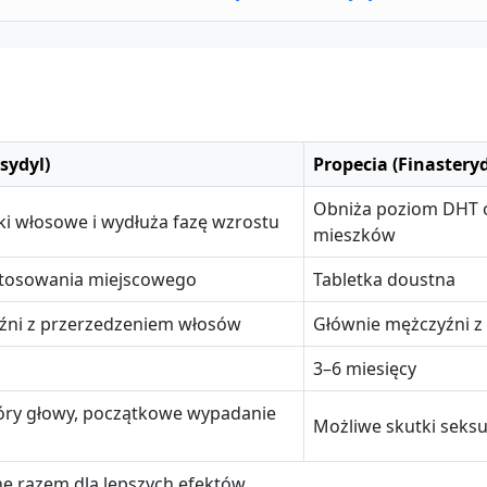
sydyl)
Propecia (Finasteryd
Obniża poziom DHT o
ki włosowe i wydłuża fazę wzrostu
mieszków
 stosowania miejscowego
Tabletka doustna
yźni z przerzedzeniem włosów
Głównie mężczyźni 
3–6 miesięcy
óry głowy, początkowe wypadanie
Możliwe skutki seksu
e razem dla lepszych efektów