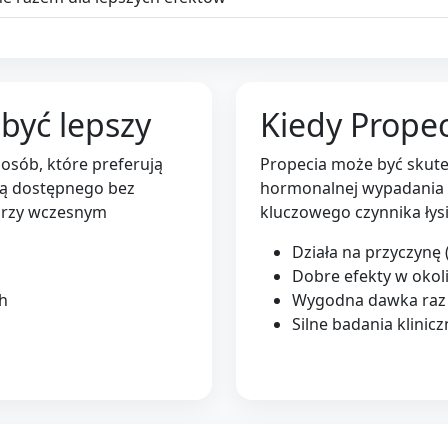
być lepszy
Kiedy Propec
sób, które preferują
Propecia może być skute
cą dostępnego bez
hormonalnej wypadania 
 przy wczesnym
kluczowego czynnika ły
Działa na przyczynę
Dobre efekty w okoli
ch
Wygodna dawka raz 
Silne badania klinic