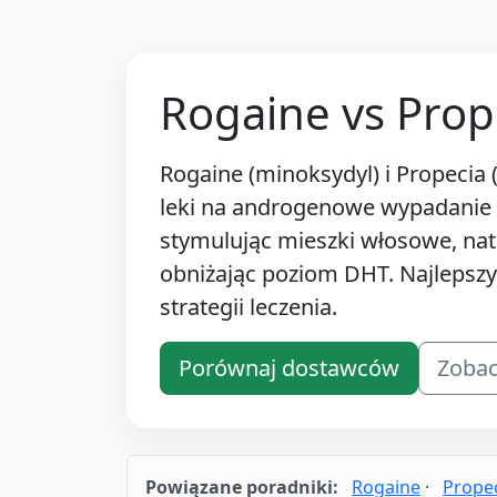
Rogaine vs Prop
Rogaine (minoksydyl) i Propecia 
leki na androgenowe wypadanie 
stymulując mieszki włosowe, nat
obniżając poziom DHT. Najlepszy 
strategii leczenia.
Porównaj dostawców
Zobac
Powiązane poradniki:
Rogaine
·
Prope