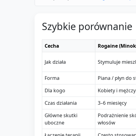
Szybkie porównanie
Cecha
Rogaine (Minok
Jak działa
Stymuluje miesz
Forma
Piana / płyn do
Dla kogo
Kobiety i mężcz
Czas działania
3–6 miesięcy
Główne skutki
Podrażnienie sk
uboczne
włosów
Łączenie terapii
Często stosowan