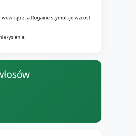
od wewnątrz, a Rogaine stymuluje wzrost
a łysienia.
 włosów