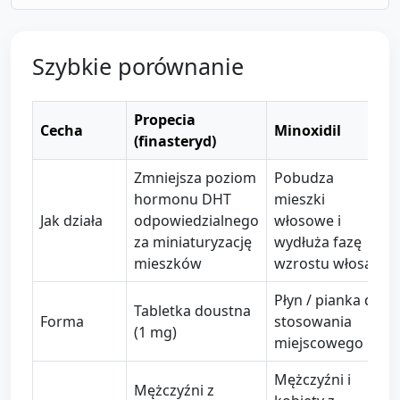
Szybkie porównanie
Propecia
Cecha
Minoxidil
(finasteryd)
Zmniejsza poziom
Pobudza
hormonu DHT
mieszki
Jak działa
odpowiedzialnego
włosowe i
za miniaturyzację
wydłuża fazę
mieszków
wzrostu włosa
Płyn / pianka do
Tabletka doustna
Forma
stosowania
(1 mg)
miejscowego
Mężczyźni i
Mężczyźni z