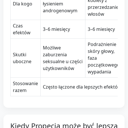
kobiety z
Dla kogo
łysieniem
przerzedzaniem
androgenowym
włosów
Czas
3–6 miesięcy
3–6 miesięcy
efektów
Podrażnienie
Możliwe
skóry głowy,
Skutki
zaburzenia
faza
uboczne
seksualne u części
początkowego
użytkowników
wypadania
Stosowanie
Często łączone dla lepszych efektów
razem
Kiedy Propecia może być lepsza