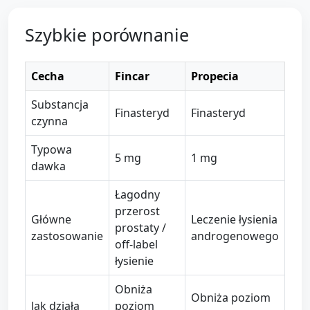
Szybkie porównanie
Cecha
Fincar
Propecia
Substancja
Finasteryd
Finasteryd
czynna
Typowa
5 mg
1 mg
dawka
Łagodny
przerost
Główne
Leczenie łysienia
prostaty /
zastosowanie
androgenowego
off-label
łysienie
Obniża
Obniża poziom
Jak działa
poziom