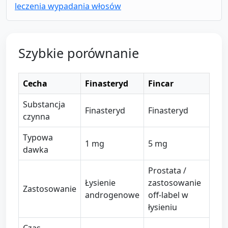
leczenia wypadania włosów
Szybkie porównanie
Cecha
Finasteryd
Fincar
Substancja
Finasteryd
Finasteryd
czynna
Typowa
1 mg
5 mg
dawka
Prostata /
Łysienie
zastosowanie
Zastosowanie
androgenowe
off-label w
łysieniu
Czas