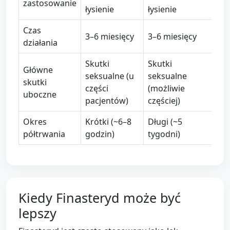
zastosowanie
łysienie
łysienie
Czas
3–6 miesięcy
3–6 miesięcy
działania
Skutki
Skutki
Główne
seksualne (u
seksualne
skutki
części
(możliwie
uboczne
pacjentów)
częściej)
Okres
Krótki (~6–8
Długi (~5
półtrwania
godzin)
tygodni)
Kiedy Finasteryd może być
lepszy