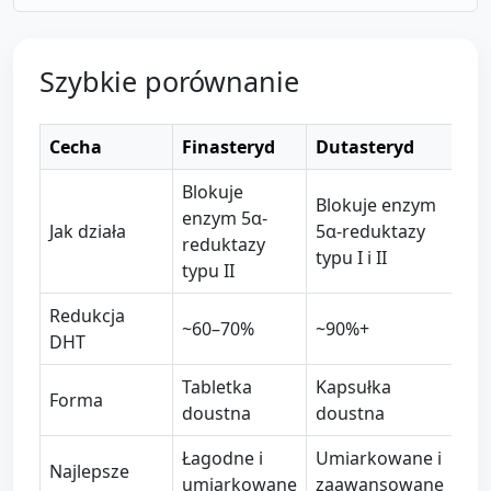
Szybkie porównanie
Cecha
Finasteryd
Dutasteryd
Blokuje
Blokuje enzym
enzym 5α-
Jak działa
5α-reduktazy
reduktazy
typu I i II
typu II
Redukcja
~60–70%
~90%+
DHT
Tabletka
Kapsułka
Forma
doustna
doustna
Łagodne i
Umiarkowane i
Najlepsze
umiarkowane
zaawansowane