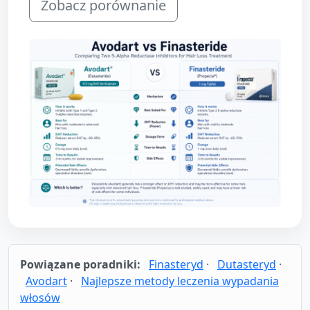
Zobacz porównanie
Powiązane poradniki:
Finasteryd
·
Dutasteryd
·
Avodart
·
Najlepsze metody leczenia wypadania
włosów