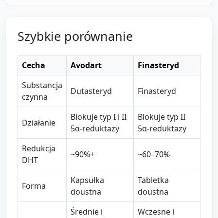
Szybkie porównanie
Cecha
Avodart
Finasteryd
Substancja
Dutasteryd
Finasteryd
czynna
Blokuje typ I i II
Blokuje typ II
Działanie
5α-reduktazy
5α-reduktazy
Redukcja
~90%+
~60–70%
DHT
Kapsułka
Tabletka
Forma
doustna
doustna
Średnie i
Wczesne i