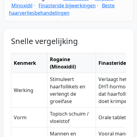
Minoxidil
·
Finasteride bijwerkingen
·
Beste
haarverliesbehandelingen
Snelle vergelijking
Rogaine
Kenmerk
Finasteride
(Minoxidil)
Stimuleert
Verlaagt het
haarfollikels en
DHT-hormoon
Werking
verlengt de
dat haarfollikels
groeifase
doet krimpen
Topisch schuim /
Vorm
Orale tablet
vloeistof
Mannen en
Vooral mannen