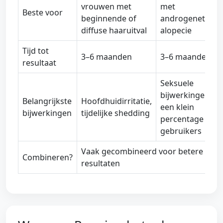
vrouwen met
met
Beste voor
beginnende of
androgenetisch
diffuse haaruitval
alopecie
Tijd tot
3–6 maanden
3–6 maanden
resultaat
Seksuele
bijwerkingen bij
Belangrijkste
Hoofdhuidirritatie,
een klein
bijwerkingen
tijdelijke shedding
percentage
gebruikers
Vaak gecombineerd voor betere
Combineren?
resultaten