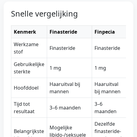
Snelle vergelijking
Kenmerk
Finasteride
Finpecia
Werkzame
Finasteride
Finasteride
stof
Gebruikelijke
1 mg
1 mg
sterkte
Haaruitval bij
Haaruitval
Hoofddoel
mannen
bij mannen
Tijd tot
3–6
3–6 maanden
resultaat
maanden
Dezelfde
Mogelijke
Belangrijkste
finasteride-
libido-/seksuele