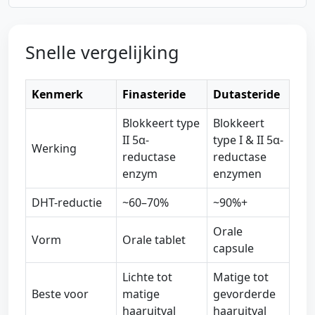
Snelle vergelijking
Kenmerk
Finasteride
Dutasteride
Blokkeert type
Blokkeert
II 5α-
type I & II 5α-
Werking
reductase
reductase
enzym
enzymen
DHT-reductie
~60–70%
~90%+
Orale
Vorm
Orale tablet
capsule
Lichte tot
Matige tot
Beste voor
matige
gevorderde
haaruitval
haaruitval