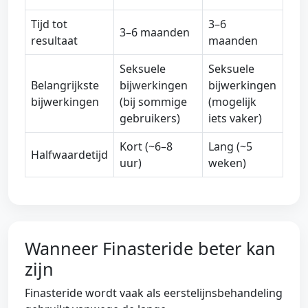
Tijd tot
3–6
3–6 maanden
resultaat
maanden
Seksuele
Seksuele
Belangrijkste
bijwerkingen
bijwerkingen
bijwerkingen
(bij sommige
(mogelijk
gebruikers)
iets vaker)
Kort (~6–8
Lang (~5
Halfwaardetijd
uur)
weken)
Wanneer Finasteride beter kan
zijn
Finasteride wordt vaak als eerstelijnsbehandeling