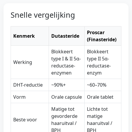
Snelle vergelijking
Proscar
Kenmerk
Dutasteride
(Finasteride)
Blokkeert
Blokkeert
type I & II 5α-
type II 5α-
Werking
reductase-
reductase-
enzymen
enzym
DHT-reductie
~90%+
~60–70%
Vorm
Orale capsule
Orale tablet
Matige tot
Lichte tot
gevorderde
matige
Beste voor
haaruitval /
haaruitval /
BPH
BPH