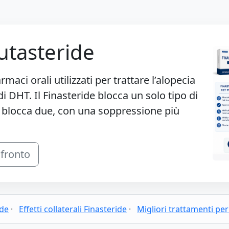
utasteride
aci orali utilizzati per trattare l’alopecia
di DHT. Il Finasteride blocca un solo tipo di
 blocca due, con una soppressione più
nfronto
ide
·
Effetti collaterali Finasteride
·
Migliori trattamenti per 