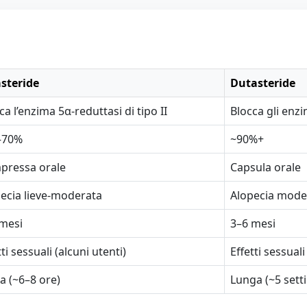
steride
Dutasteride
ca l’enzima 5α-reduttasi di tipo II
Blocca gli enzim
–70%
~90%+
pressa orale
Capsula orale
ecia lieve-moderata
Alopecia mode
mesi
3–6 mesi
tti sessuali (alcuni utenti)
Effetti sessual
a (~6–8 ore)
Lunga (~5 sett