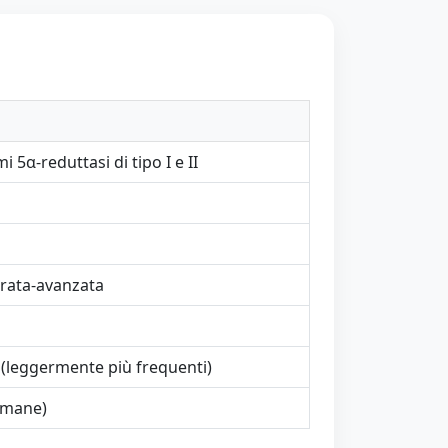
i 5α-reduttasi di tipo I e II
rata-avanzata
i (leggermente più frequenti)
imane)