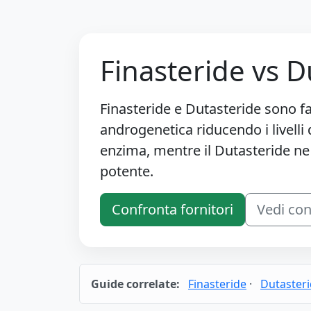
Finasteride vs D
Finasteride e Dutasteride sono farm
androgenetica riducendo i livelli 
enzima, mentre il Dutasteride ne
potente.
Confronta fornitori
Vedi co
Guide correlate:
Finasteride
·
Dutaster