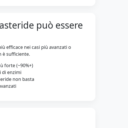
steride può essere
ù efficace nei casi più avanzati o
 è sufficiente.
ù forte (~90%+)
i di enzimi
eride non basta
 avanzati