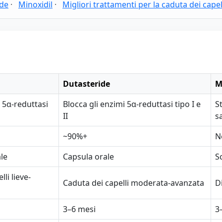
ide
·
Minoxidil
·
Migliori trattamenti per la caduta dei capel
Dutasteride
M
 5α-reduttasi
Blocca gli enzimi 5α-reduttasi tipo I e
St
II
s
~90%+
N
le
Capsula orale
S
li lieve-
Caduta dei capelli moderata-avanzata
D
3–6 mesi
3