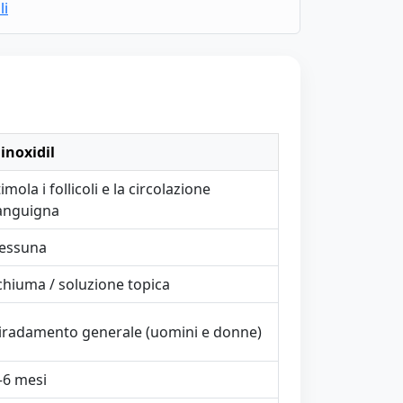
li
inoxidil
imola i follicoli e la circolazione
anguigna
essuna
chiuma / soluzione topica
iradamento generale (uomini e donne)
–6 mesi