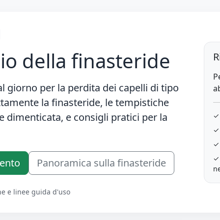
o della finasteride
R
P
al giorno
per la perdita dei capelli di tipo
a
amente la finasteride, le tempistiche
e dimenticata, e consigli pratici per la
✓
✓
✓ 
✓
mento
Panoramica sulla finasteride
n
he e linee guida d'uso