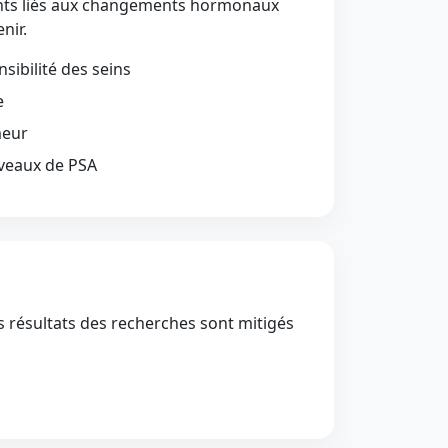
ents liés aux changements hormonaux
nir.
ibilité des seins
e
meur
iveaux de PSA
s résultats des recherches sont mitigés