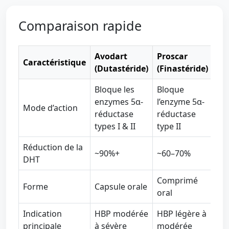
Comparaison rapide
Avodart
Proscar
Caractéristique
(Dutastéride)
(Finastéride)
Bloque les
Bloque
enzymes 5α-
l’enzyme 5α-
Mode d’action
réductase
réductase
types I & II
type II
Réduction de la
~90%+
~60–70%
DHT
Comprimé
Forme
Capsule orale
oral
Indication
HBP modérée
HBP légère à
principale
à sévère
modérée