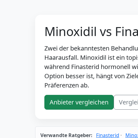
Minoxidil vs Fin
Zwei der bekanntesten Behandl
Haarausfall. Minoxidil ist ein to
während Finasterid hormonell wi
Option besser ist, hängt von Ziel
Präferenzen ab.
Anbieter vergleichen
Vergle
Verwandte Ratgeber:
Finasterid
·
Minox