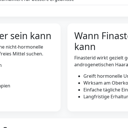
er sein kann
Wann Finaste
kann
ine nicht-hormonelle
eies Mittel suchen.
Finasterid wirkt gezielt
androgenetischen Haarau
h
Greift hormonelle U
Wirksam am Oberko
apien
Einfache tägliche E
Langfristige Erhalt