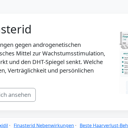
asterid
ungen gegen androgenetischen
pisches Mittel zur Wachstumsstimulation,
rkt und den DHT-Spiegel senkt. Welche
en, Verträglichkeit und persönlichen
ich ansehen
idil
·
Finasterid Nebenwirkungen
·
Beste Haarverlust-Be