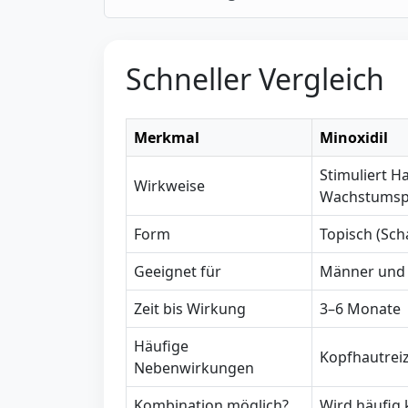
Schneller Vergleich
Merkmal
Minoxidil
Stimuliert Ha
Wirkweise
Wachstumsp
Form
Topisch (Sc
Geeignet für
Männer und 
Zeit bis Wirkung
3–6 Monate
Häufige
Kopfhautreiz
Nebenwirkungen
Kombination möglich?
Wird häufig 