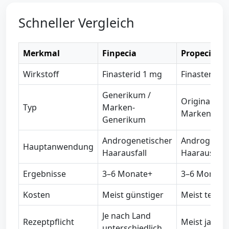
Schneller Vergleich
Merkmal
Finpecia
Propecia
Wirkstoff
Finasterid 1 mg
Finasterid 1
Generikum /
Originales
Typ
Marken-
Markenprod
Generikum
Androgenetischer
Androgenet
Hauptanwendung
Haarausfall
Haarausfall
Ergebnisse
3–6 Monate+
3–6 Monate
Kosten
Meist günstiger
Meist teurer
Je nach Land
Rezeptpflicht
Meist ja
unterschiedlich