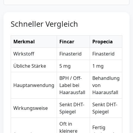
Schneller Vergleich
Merkmal
Fincar
Propecia
Wirkstoff
Finasterid
Finasterid
Übliche Stärke
5 mg
1 mg
BPH / Off-
Behandlung
Hauptanwendung
Label bei
von
Haarausfall
Haarausfall
Senkt DHT-
Senkt DHT-
Wirkungsweise
Spiegel
Spiegel
Oft in
Fertig
kleinere