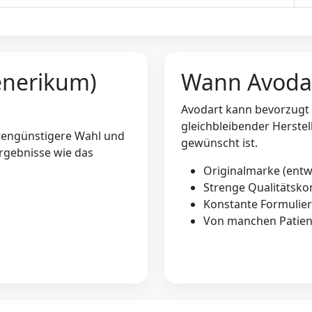
enerikum)
Wann Avodar
Avodart kann bevorzugt 
gleichbleibender Herst
stengünstigere Wahl und
gewünscht ist.
Ergebnisse wie das
Originalmarke (entw
Strenge Qualitätskon
Konstante Formulie
Von manchen Patien