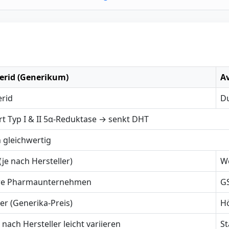
erid (Generikum)
A
erid
Du
rt Typ I & II 5α-Reduktase → senkt DHT
h gleichwertig
(je nach Hersteller)
We
re Pharmaunternehmen
GS
er (Generika-Preis)
Hö
 nach Hersteller leicht variieren
St