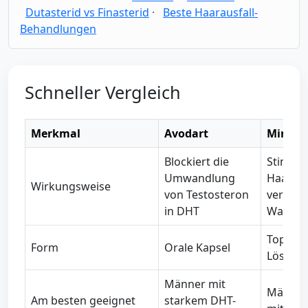
Dutasterid vs Finasterid
·
Beste Haarausfall-
Behandlungen
Schneller Vergleich
Merkmal
Avodart
Minoxid
Blockiert die
Stimulie
Umwandlung
Haarfol
Wirkungsweise
von Testosteron
verläng
in DHT
Wachst
Topisch
Form
Orale Kapsel
Lösung),
Männer mit
Männer
Am besten geeignet
starkem DHT-