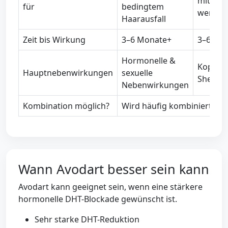
mit dün
für
bedingtem
werden
Haarausfall
Zeit bis Wirkung
3–6 Monate+
3–6 Mo
Hormonelle &
Kopfhau
Hauptnebenwirkungen
sexuelle
Sheddi
Nebenwirkungen
Kombination möglich?
Wird häufig kombiniert
Wann Avodart besser sein kann
Avodart kann geeignet sein, wenn eine stärkere
hormonelle DHT-Blockade gewünscht ist.
Sehr starke DHT-Reduktion