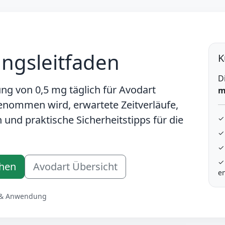
ngsleitfaden
K
D
rung von
0,5 mg täglich
für Avodart
m
genommen wird, erwartete Zeitverläufe,
und praktische Sicherheitstipps für die
✓
✓
✓
✓
chen
Avodart Übersicht
e
e & Anwendung