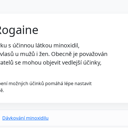
 Rogaine
vku s účinnou látkou
minoxidil
,
vlasů u mužů i žen. Obecně je považován
atelů se mohou objevit vedlejší účinky,
hopení možných účinků pomáhá lépe nastavit
ě.
Dávkování minoxidilu