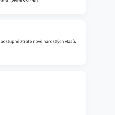
hou (velmi vzácně)
postupné ztrátě nově narostlých vlasů.