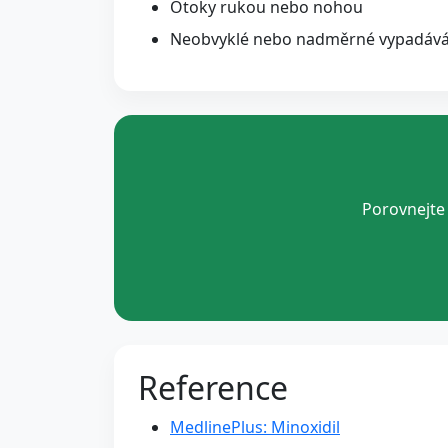
Otoky rukou nebo nohou
Neobvyklé nebo nadměrné vypadáván
Porovnejte 
Reference
MedlinePlus: Minoxidil