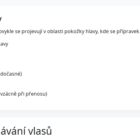
y
bvykle se projevují v oblasti pokožky hlavy, kde se přípravek 
lavy
(dočasné)
(vzácně při přenosu)
ávání vlasů