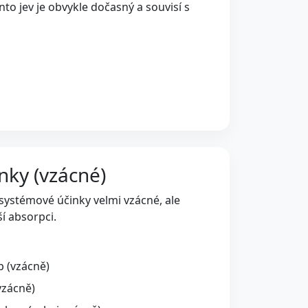
o jev je obvykle dočasný a souvisí s
nky (vzácné)
 systémové účinky velmi vzácné, ale
í absorpci.
p (vzácně)
vzácně)