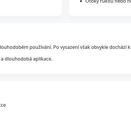
Otoky rukou nebo no
dlouhodobém používání. Po vysazení však obvykle dochází k 
á a dlouhodobá aplikace.
kce