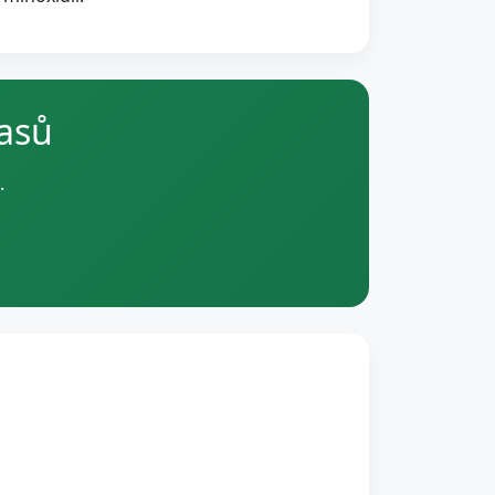
lasů
.