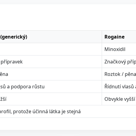
 (generický)
Rogaine
Minoxidil
 přípravek
Značkový pří
pěna
Roztok / pěn
asů a podpora růstu
Řídnutí vlasů
žší
Obvykle vyšší
ofil, protože účinná látka je stejná