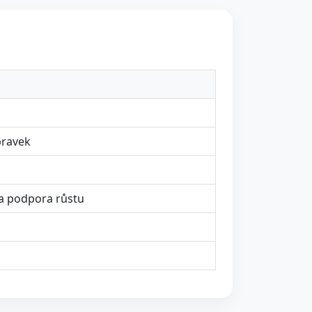
pravek
a
 a podpora růstu