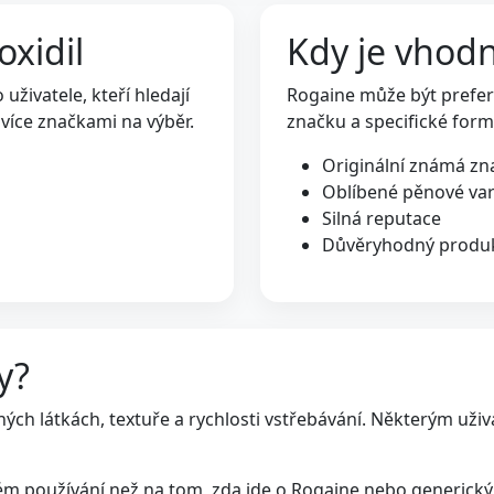
oxidil
Kdy je vhodn
živatele, kteří hledají
Rogaine může být prefero
více značkami na výběr.
značku a specifické for
Originální známá zn
Oblíbené pěnové var
Silná reputace
Důvěryhodný produ
y?
ných látkách, textuře a rychlosti vstřebávání. Některým uži
ném používání než na tom, zda jde o Rogaine nebo generický 