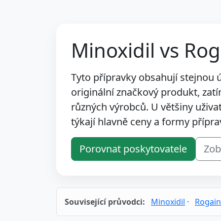
Minoxidil vs Ro
Tyto přípravky obsahují stejnou ú
originální značkový produkt, zat
různých výrobců. U většiny uživa
týkají hlavně ceny a formy přípra
Porovnat poskytovatele
Zob
Související průvodci:
Minoxidil
·
Rogai