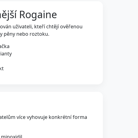
ější Rogaine
ván uživateli, kteří chtějí ověřenou
my pěny nebo roztoku.
ačka
ianty
kt
vatelům více vyhovuje konkrétní forma
minoxidil.