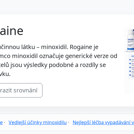
gaine
činnou látku – minoxidil. Rogaine je
ímco minoxidil označuje generické verze od
telů jsou výsledky podobné a rozdíly se
vku.
razit srovnání
ne
·
Vedlejší účinky minoxidilu
·
Nejlepší léčba vypadávání 