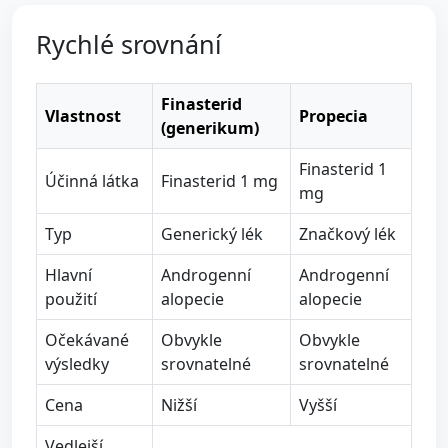
Rychlé srovnání
Finasterid
Vlastnost
Propecia
(generikum)
Finasterid 1
Účinná látka
Finasterid 1 mg
mg
Typ
Generický lék
Značkový lék
Hlavní
Androgenní
Androgenní
použití
alopecie
alopecie
Očekávané
Obvykle
Obvykle
výsledky
srovnatelné
srovnatelné
Cena
Nižší
Vyšší
Vedlejší