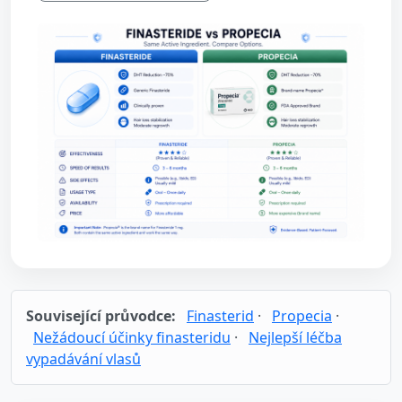
Související průvodce:
Finasterid
·
Propecia
·
Nežádoucí účinky finasteridu
·
Nejlepší léčba
vypadávání vlasů