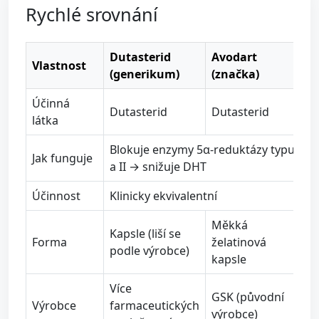
Rychlé srovnání
Dutasterid
Avodart
Vlastnost
(generikum)
(značka)
Účinná
Dutasterid
Dutasterid
látka
Blokuje enzymy 5α-reduktázy typu I
Jak funguje
a II → snižuje DHT
Účinnost
Klinicky ekvivalentní
Měkká
Kapsle (liší se
Forma
želatinová
podle výrobce)
kapsle
Více
GSK (původní
Výrobce
farmaceutických
výrobce)